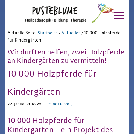
Pusteblume
Zur
Skip
Hauptnavigation
to
Chiemgau
springen
main
content
Aktuelle Seite:
Startseite
/
Aktuelles
/
10 000 Holzpferde
für Kindergärten
Wir durften helfen, zwei Holzpferde
an Kindergärten zu vermitteln!
10 000 Holzpferde für
Kindergärten
22. Januar 2018
von
Gesine Herzog
10 000 Holzpferde für
Kindergärten – ein Projekt des