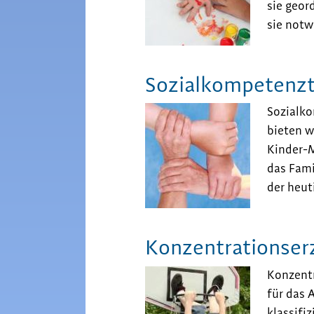
sie geor
sie notw
Sozialkompetenzt
Sozialko
bieten w
Kinder-
das Fami
der heut
Konzentrationser
Konzentr
für das 
klassifi