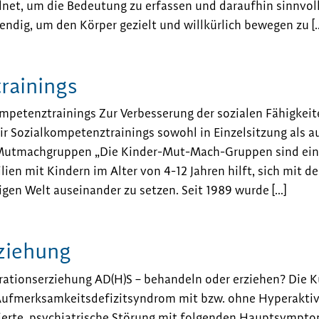
dnet, um die Bedeutung zu erfassen und daraufhin sinnvoll
endig, um den Körper gezielt und willkürlich bewegen zu [
rainings
mpetenztrainings Zur Verbesserung der sozialen Fähigkeit
ir Sozialkompetenztrainings sowohl in Einzelsitzung als au
Mutmachgruppen „Die Kinder-Mut-Mach-Gruppen sind ein 
lien mit Kindern im Alter von 4-12 Jahren hilft, sich mit 
igen Welt auseinander zu setzen. Seit 1989 wurde […]
ziehung
ationserziehung AD(H)S – behandeln oder erziehen? Die K
Aufmerksamkeitsdefizitsyndrom mit bzw. ohne Hyperaktiv
zierte, psychiatrische Störung mit folgenden Hauptsymp