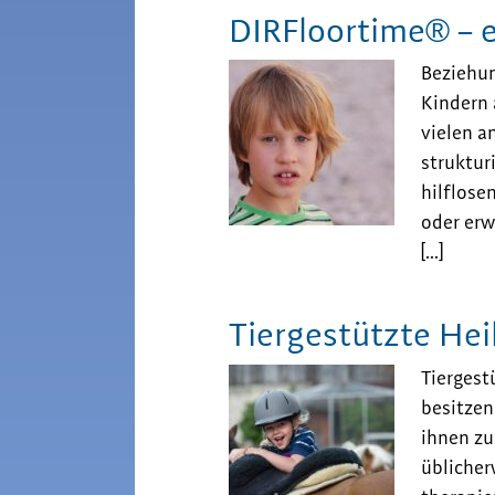
DIRFloortime® – e
Beziehun
Kindern
vielen a
struktur
hilflose
oder erw
[…]
Tiergestützte He
Tiergest
besitzen
ihnen z
üblicher