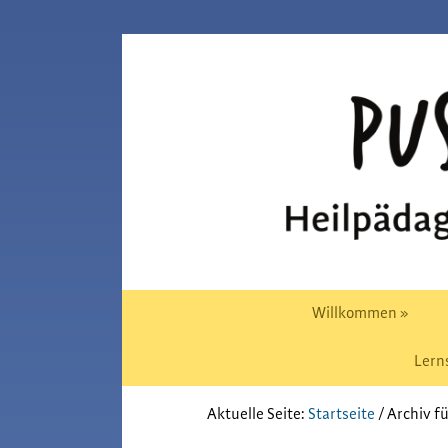
Zur
Skip
Hauptnavigation
to
Pusteblume
springen
main
Chiemgau
content
Willkommen »
Lern
Aktuelle Seite:
Startseite
/
Archiv f