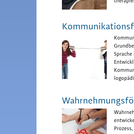
therapier
Kommunikationsf
Kommunik
Grundbed
Sprache 
Entwickl
Kommunik
logopädi
Wahrnehmungsförd
Wahrneh
entwicke
Prozess,