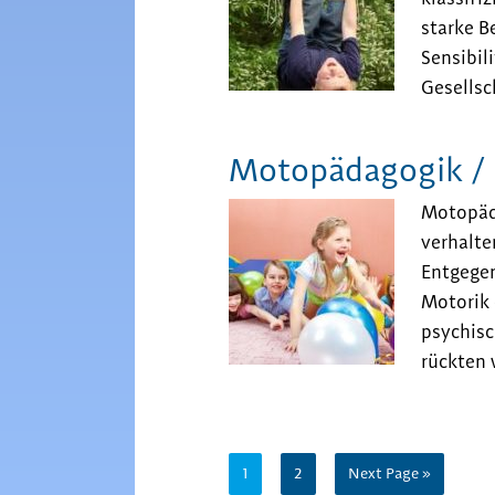
starke B
Sensibil
Gesellsc
Motopädagogik / 
Motopäda
verhalte
Entgegen
Motorik 
psychisc
rückten 
Seite
Seite
Go
1
2
Next Page »