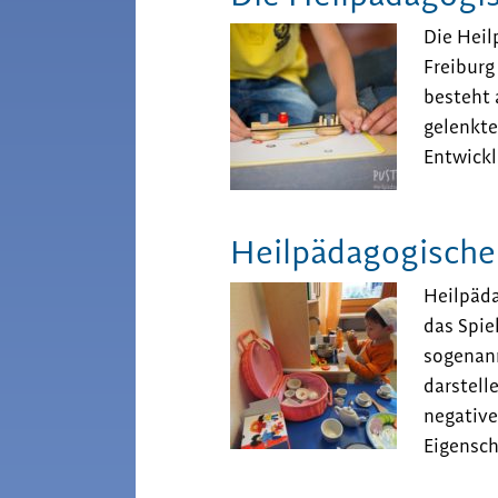
Die Heil
Freiburg
besteht 
gelenkte
Entwickl
Heilpädagogische 
Heilpäda
das Spie
sogenann
darstell
negative
Eigensch