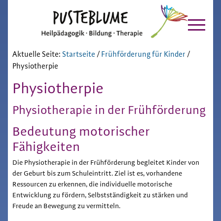
Pusteblume
Zur
Skip
Hauptnavigation
to
Chiemgau
springen
main
content
Aktuelle Seite:
Startseite
/
Frühförderung für Kinder
/
Physiotherpie
Physiotherpie
Physiotherapie in der Frühförderung
Bedeutung motorischer
Fähigkeiten
Die Physiotherapie in der Frühförderung begleitet Kinder von
der Geburt bis zum Schuleintritt. Ziel ist es, vorhandene
Ressourcen zu erkennen, die individuelle motorische
Entwicklung zu fördern, Selbstständigkeit zu stärken und
Freude an Bewegung zu vermitteln.