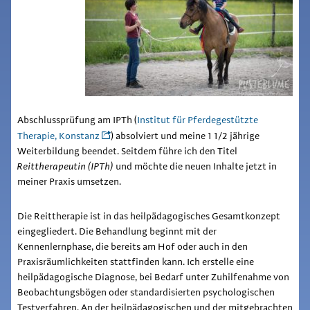
Abschlussprüfung am
IPTh
(
Institut für Pferdegestützte
Therapie, Konstanz
) absolviert und meine 1 1/2 jährige
Weiterbildung beendet. Seitdem führe ich den Titel
Reittherapeutin (
IPTh
)
und möchte die neuen Inhalte jetzt in
meiner Praxis umsetzen.
Die Reittherapie ist in das heilpädagogisches Gesamtkonzept
eingegliedert. Die Behandlung beginnt mit der
Kennenlernphase, die bereits am Hof oder auch in den
Praxisräumlichkeiten stattfinden kann. Ich erstelle eine
heilpädagogische Diagnose, bei Bedarf unter Zuhilfenahme von
Beobachtungsbögen oder standardisierten psychologischen
Testverfahren. An der heilpädagogischen und der mitgebrachten