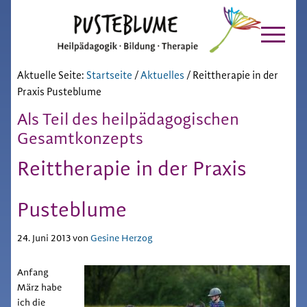
Pusteblume
Zur
Skip
Hauptnavigation
to
Chiemgau
springen
main
content
Aktuelle Seite:
Startseite
/
Aktuelles
/
Reittherapie in der
Praxis Pusteblume
Als Teil des heilpädagogischen
Gesamtkonzepts
Reittherapie in der Praxis
Pusteblume
24. Juni 2013
von
Gesine Herzog
Anfang
März habe
ich die