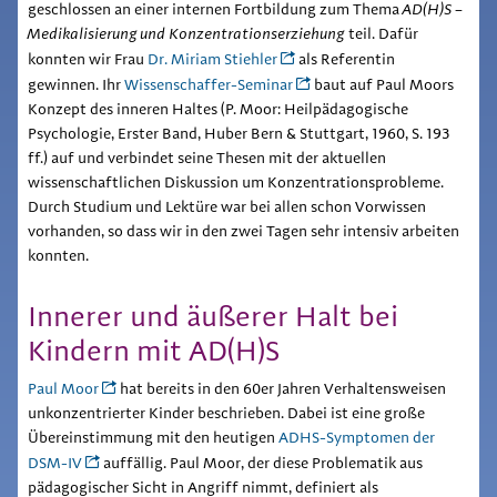
geschlossen an einer internen Fortbildung zum Thema
AD(H)S –
Medikalisierung und Konzentrationserziehung
teil. Dafür
konnten wir Frau
Dr. Miriam Stiehler
als Referentin
gewinnen. Ihr
Wissenschaffer-Seminar
baut auf Paul Moors
Konzept des inneren Haltes (P. Moor: Heilpädagogische
Psychologie, Erster Band, Huber Bern & Stuttgart, 1960, S. 193
ff.) auf und verbindet seine Thesen mit der aktuellen
wissenschaftlichen Diskussion um Konzentrationsprobleme.
Durch Studium und Lektüre war bei allen schon Vorwissen
vorhanden, so dass wir in den zwei Tagen sehr intensiv arbeiten
konnten.
Innerer und äußerer Halt bei
Kindern mit AD(H)S
Paul Moor
hat bereits in den 60er Jahren Verhaltensweisen
unkonzentrierter Kinder beschrieben. Dabei ist eine große
Übereinstimmung mit den heutigen
ADHS-Symptomen der
DSM-IV
auffällig. Paul Moor, der diese Problematik aus
pädagogischer Sicht in Angriff nimmt, definiert als