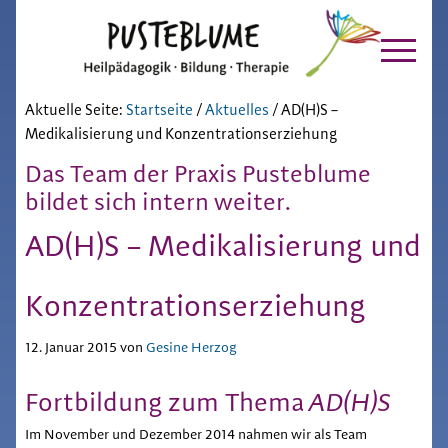
Pusteblume
Zur
Skip
Hauptnavigation
to
Chiemgau
springen
main
content
Aktuelle Seite:
Startseite
/
Aktuelles
/
AD(H)S –
Medikalisierung und Konzentrationserziehung
Das Team der Praxis Pusteblume
bildet sich intern weiter.
AD(H)S – Medikalisierung und
Konzentrationserziehung
12. Januar 2015
von
Gesine Herzog
Fortbildung zum Thema
AD(H)S
Im November und Dezember 2014 nahmen wir als Team