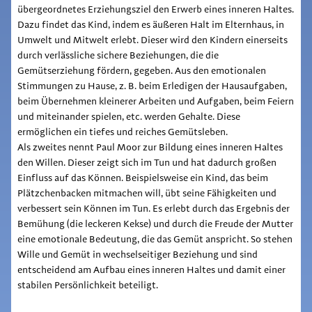
übergeordnetes Erziehungsziel den Erwerb eines inneren Haltes.
Dazu findet das Kind, indem es äußeren Halt im Elternhaus, in
Umwelt und Mitwelt erlebt. Dieser wird den Kindern einerseits
durch verlässliche sichere Beziehungen, die die
Gemütserziehung fördern, gegeben. Aus den emotionalen
Stimmungen zu Hause, z. B. beim Erledigen der Hausaufgaben,
beim Übernehmen kleinerer Arbeiten und Aufgaben, beim Feiern
und miteinander spielen, etc. werden Gehalte. Diese
ermöglichen ein tiefes und reiches Gemütsleben.
Als zweites nennt Paul Moor zur Bildung eines inneren Haltes
den Willen. Dieser zeigt sich im Tun und hat dadurch großen
Einfluss auf das Können. Beispielsweise ein Kind, das beim
Plätzchenbacken mitmachen will, übt seine Fähigkeiten und
verbessert sein Können im Tun. Es erlebt durch das Ergebnis der
Bemühung (die leckeren Kekse) und durch die Freude der Mutter
eine emotionale Bedeutung, die das Gemüt anspricht. So stehen
Wille und Gemüt in wechselseitiger Beziehung und sind
entscheidend am Aufbau eines inneren Haltes und damit einer
stabilen Persönlichkeit beteiligt.