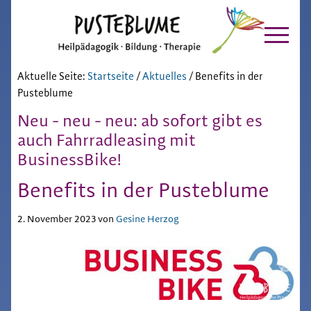
Pusteblume
Zur
Skip
Hauptnavigation
to
Chiemgau
springen
main
content
Aktuelle Seite:
Startseite
/
Aktuelles
/
Benefits in der
Pusteblume
Neu - neu - neu: ab sofort gibt es
auch Fahrradleasing mit
BusinessBike!
Benefits in der Pusteblume
2. November 2023
von
Gesine Herzog