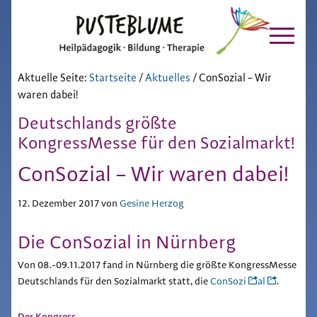
Pusteblume
Zur
Skip
Hauptnavigation
to
Chiemgau
springen
main
content
Aktuelle Seite:
Startseite
/
Aktuelles
/
ConSozial – Wir
waren dabei!
Deutschlands größte
KongressMesse für den Sozialmarkt!
ConSozial – Wir waren dabei!
12. Dezember 2017
von
Gesine Herzog
Die ConSozial in Nürnberg
Von 08.-09.11.2017 fand in Nürnberg die größte KongressMesse
Deutschlands für den Sozialmarkt statt, die
ConSozi
al
.
Der Kongress