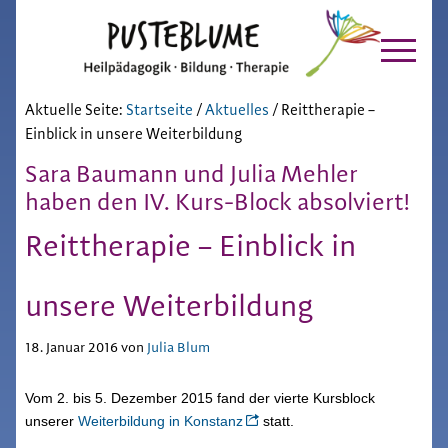
Pusteblume
Zur
Skip
Hauptnavigation
to
Chiemgau
springen
main
content
Aktuelle Seite:
Startseite
/
Aktuelles
/
Reittherapie –
Einblick in unsere Weiterbildung
Sara Baumann und Julia Mehler
haben den IV. Kurs-Block absolviert!
Reittherapie – Einblick in
unsere Weiterbildung
18. Januar 2016
von
Julia Blum
Vom 2. bis 5. Dezember 2015 fand der vierte Kursblock
unserer
Weiterbildung in Konstanz
statt.