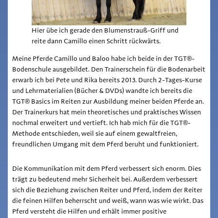
Hier übe ich gerade den Blumenstrauß-Griff und
reite dann Camillo einen Schritt rückwärts.
Meine Pferde Camillo und Baloo habe ich beide in der TGT®-
Bodenschule ausgebildet. Den Trainerschein für die Bodenarbeit
erwarb ich bei Pete und Rika bereits 2013. Durch 2-Tages-Kurse
und Lehrmaterialien (Bücher & DVDs) wandte ich bereits die
TGT® Basics im Reiten zur Ausbildung meiner beiden Pferde an.
Der Trainerkurs hat mein theoretisches und praktisches Wissen
nochmal erweitert und vertieft. Ich hab mich für die TGT®-
Methode entschieden, weil sie auf einem gewaltfreien,
freundlichen Umgang mit dem Pferd beruht und funktioniert.
Die Kommunikation mit dem Pferd verbessert sich enorm. Dies
trägt zu bedeutend mehr Sicherheit bei. Außerdem verbessert
sich die Beziehung zwischen Reiter und Pferd, indem der Reiter
die feinen Hilfen beherrscht und weiß, wann was wie wirkt. Das
Pferd versteht die Hilfen und erhält immer positive