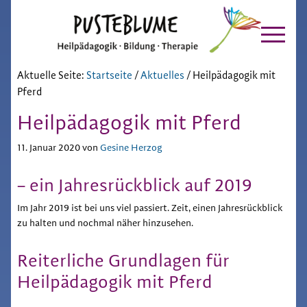
Pusteblume
Zur
Skip
Hauptnavigation
to
Chiemgau
springen
main
content
Aktuelle Seite:
Startseite
/
Aktuelles
/
Heilpädagogik mit
Pferd
Heilpädagogik mit Pferd
11. Januar 2020
von
Gesine Herzog
– ein Jahresrückblick auf 2019
Im Jahr 2019 ist bei uns viel passiert. Zeit, einen Jahresrückblick
zu halten und nochmal näher hinzusehen.
Reiterliche Grundlagen für
Heilpädagogik mit Pferd