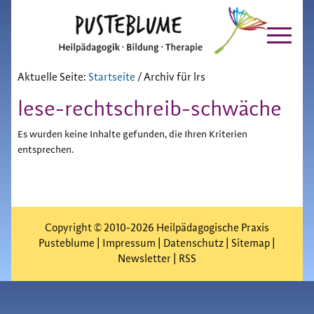
Pusteblume
Zur
Skip
Hauptnavigation
to
Chiemgau
springen
main
content
Aktuelle Seite:
Startseite
/
Archiv für lrs
lese-rechtschreib-schwäche
Es wurden keine Inhalte gefunden, die Ihren Kriterien
entsprechen.
Copyright © 2010-2026 Heilpädagogische Praxis
Pusteblume |
Impressum
|
Datenschutz
|
Sitemap
|
Newsletter
|
RSS