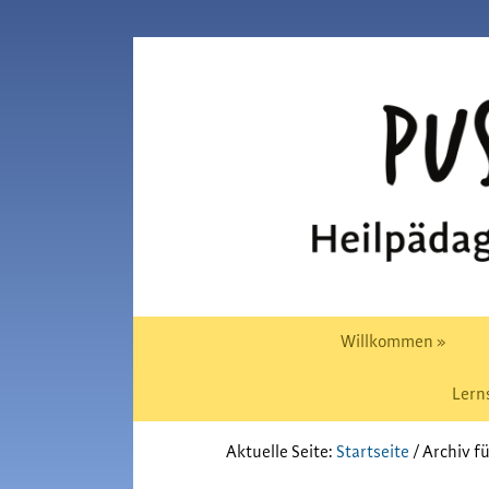
Zur
Skip
Hauptnavigation
to
Pusteblume
springen
main
Chiemgau
content
Willkommen »
Lern
Aktuelle Seite:
Startseite
/
Archiv fü