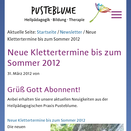
Pusteblume
Zur
Skip
Hauptnavigation
to
Chiemgau
springen
main
content
Aktuelle Seite:
Startseite
/
Newsletter
/
Neue
Klettertermine bis zum Sommer 2012
Neue Klettertermine bis zum
Sommer 2012
31. März 2012
von
Grüß Gott Abonnent!
Anbei erhalten Sie unsere aktuellen Neuigkeiten aus der
Heilpädagogischen Praxis Pusteblume.
Neue Klettertermine bis zum Sommer 2012
Die neuen