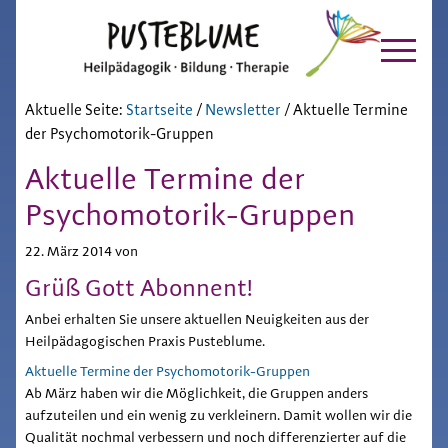
Pusteblume
Zur
Skip
Hauptnavigation
to
Chiemgau
springen
main
content
Aktuelle Seite:
Startseite
/
Newsletter
/
Aktuelle Termine
der Psychomotorik-Gruppen
Aktuelle Termine der
Psychomotorik-Gruppen
22. März 2014
von
Grüß Gott Abonnent!
Anbei erhalten Sie unsere aktuellen Neuigkeiten aus der
Heilpädagogischen Praxis Pusteblume.
Aktuelle Termine der Psychomotorik-Gruppen
Ab März haben wir die Möglichkeit, die Gruppen anders
aufzuteilen und ein wenig zu verkleinern. Damit wollen wir die
Qualität nochmal verbessern und noch differenzierter auf die