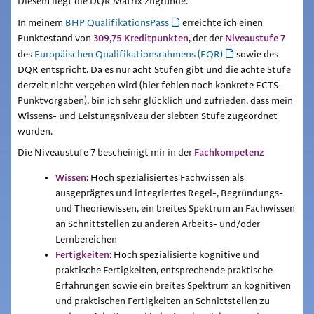
Diesem liegt die DQR Matrix zugrunde.
In meinem
BHP QualifikationsPass
erreichte ich einen
309,75 Kreditpunkten
Niveaustufe 7
Punktestand von
, der der
des
Europäischen Qualifikationsrahmens (EQR)
sowie des
DQR entspricht. Da es nur acht Stufen gibt und die achte Stufe
derzeit nicht vergeben wird (hier fehlen noch konkrete ECTS-
Punktvorgaben), bin ich sehr glücklich und zufrieden, dass mein
Wissens- und Leistungsniveau der siebten Stufe zugeordnet
wurden.
Fachkompetenz
Die Niveaustufe 7 bescheinigt mir in der
Wissen
: Hoch spezialisiertes Fachwissen als
ausgeprägtes und integriertes Regel-, Begründungs-
und Theoriewissen, ein breites Spektrum an Fachwissen
an Schnittstellen zu anderen Arbeits- und/oder
Lernbereichen
Fertigkeiten
: Hoch spezialisierte kognitive und
praktische Fertigkeiten, entsprechende praktische
Erfahrungen sowie ein breites Spektrum an kognitiven
und praktischen Fertigkeiten an Schnittstellen zu