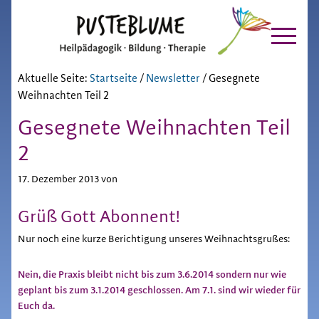
Pusteblume
Zur
Skip
Hauptnavigation
to
Chiemgau
springen
main
content
Aktuelle Seite:
Startseite
/
Newsletter
/
Gesegnete
Weihnachten Teil 2
Gesegnete Weihnachten Teil
2
17. Dezember 2013
von
Grüß Gott Abonnent!
Nur noch eine kurze Berichtigung unseres Weihnachtsgrußes:
Nein, die Praxis bleibt nicht bis zum 3.6.2014 sondern nur wie
geplant bis zum 3.1.2014 geschlossen. Am 7.1. sind wir wieder für
Euch da.