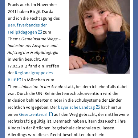
Praxis auch. Im November
2011 haben Birgit Darda
und ich die Fachtagung des
Berufsverbandes der
Heilpädagogen
zum
Thema
Gemeinsame Wege –
Inklusion als Anspruch und
Auftrag der Heilpädagogik
in Berlin besucht. Am
17.03.2012 fand ein Treffen
der
Regionalgruppe des
BHP
in München zum
Thema
Inklusion in der Schule
statt, bei dem ich ebenfalls dabei
war. Durch die UN-Behindertenrechtskonvention wird die
Inklusion behinderter Kinder in die Schulsysteme der Länder
rechtlich vorgegeben. Der
bayerische Landtag
hat hierfür
einen
Gesetzentwurf
auf den Weg gebracht, der mittlerweile
rechtskräftig gültig ist. Demnach haben Eltern das Recht, ihre
Kinder in der örtlichen Regelschule einschulen zu lassen.
Allerdings wird dieses Recht beschnitten durch ein