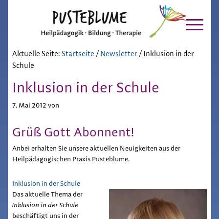
Pusteblume
Zur
Skip
Hauptnavigation
to
Chiemgau
springen
main
content
Aktuelle Seite:
Startseite
/
Newsletter
/
Inklusion in der
Schule
Inklusion in der Schule
7. Mai 2012
von
Grüß Gott Abonnent!
Anbei erhalten Sie unsere aktuellen Neuigkeiten aus der
Heilpädagogischen Praxis Pusteblume.
Inklusion in der Schule
Das aktuelle Thema der
Inklusion in der Schule
beschäftigt uns in der