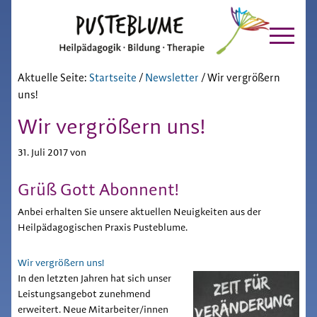
Pusteblume
Zur
Skip
Hauptnavigation
to
Chiemgau
springen
main
content
Aktuelle Seite:
Startseite
/
Newsletter
/
Wir vergrößern
uns!
Wir vergrößern uns!
31. Juli 2017
von
Grüß Gott Abonnent!
Anbei erhalten Sie unsere aktuellen Neuigkeiten aus der
Heilpädagogischen Praxis Pusteblume.
Wir vergrößern uns!
In den letzten Jahren hat sich unser
Leistungsangebot zunehmend
erweitert. Neue Mitarbeiter/innen