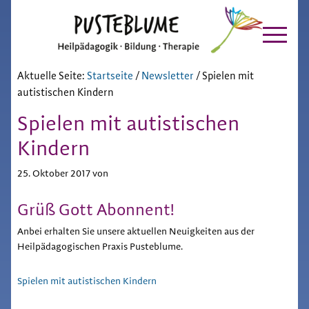
Pusteblume
Zur
Skip
Hauptnavigation
to
Chiemgau
springen
main
content
Aktuelle Seite:
Startseite
/
Newsletter
/
Spielen mit
autistischen Kindern
Spielen mit autistischen
Kindern
25. Oktober 2017
von
Grüß Gott Abonnent!
Anbei erhalten Sie unsere aktuellen Neuigkeiten aus der
Heilpädagogischen Praxis Pusteblume.
Spielen mit autistischen Kindern