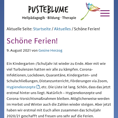
Pusteblume
Zur
Skip
Hauptnavigation
to
Chiemgau
springen
main
content
Aktuelle Seite:
Startseite
/
Aktuelles
/
Schöne Ferien!
Schöne Ferien!
9. August 2021
von
Gesine Herzog
Ein Kindergarten-/Schuljahr ist wieder zu Ende. Aber mit wie
viel Turbulenzen hatten wir alle zu kämpfen. Corona-
Infektionen, Lockdown, Quarantäne, Kindergarten- und
Schulschließungen, Distanzunterricht, Förderungen via Zoom,
Hygienekonzepte
, etc. Die Liste ist lang. Schön, dass das jetzt
erstmal hinter uns liegt. Natürlich – Hygienekonzepte und
Corona-Vorsichtsmaßnahmen bleiben. Möglicherweise werden
im Herbst und Winter auch die Zahlen wieder steigen. Aber jetzt
haben wir erstmal mit Euch allen zusammen das Schuljahr
2020/21 geschafft und freuen uns sehr auf die Ferien.