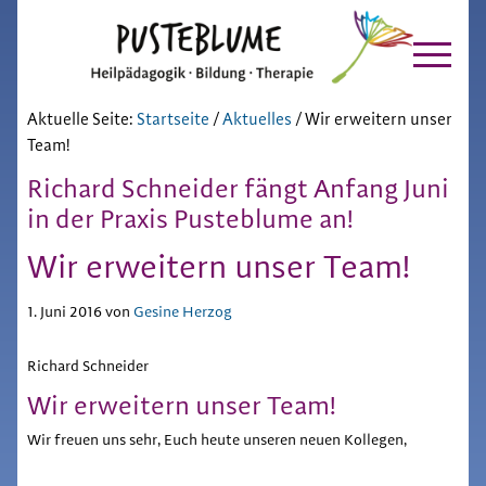
Pusteblume
Zur
Skip
Hauptnavigation
to
Chiemgau
springen
main
content
Aktuelle Seite:
Startseite
/
Aktuelles
/
Wir erweitern unser
Team!
Richard Schneider fängt Anfang Juni
in der Praxis Pusteblume an!
Wir erweitern unser Team!
1. Juni 2016
von
Gesine Herzog
Richard Schneider
Wir erweitern unser Team!
Wir freuen uns sehr, Euch heute unseren neuen Kollegen,