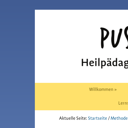
Zur
Skip
Hauptnavigation
to
Pusteblume
springen
main
Chiemgau
content
Willkommen »
Lern
Aktuelle Seite:
Startseite
/
Methode