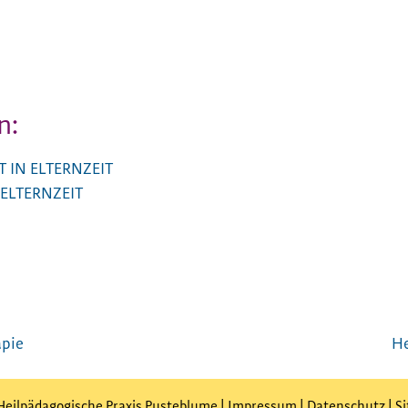
n:
T IN ELTERNZEIT
N ELTERNZEIT
apie
He
Heilpädagogische Praxis Pusteblume |
Impressum
|
Datenschutz
|
S