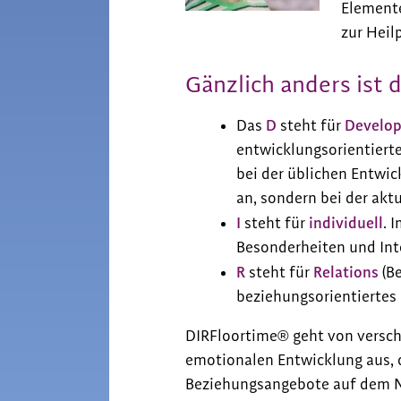
Elemente
zur Heil
Gänzlich anders ist
D
Develo
Das
steht für
entwicklungsorientierte
bei der üblichen Entwi
an, sondern bei der akt
I
individuell
steht für
. 
Besonderheiten und Int
R
Relations
steht für
(Be
beziehungsorientiertes
DIRFloortime® geht von versch
emotionalen Entwicklung aus, 
Beziehungsangebote auf dem N