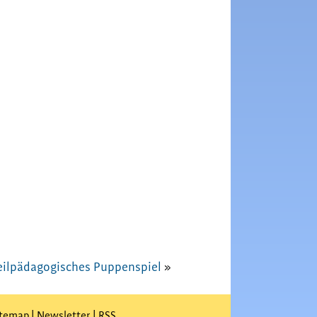
ilpädagogisches Puppenspiel
»
itemap
|
Newsletter
|
RSS