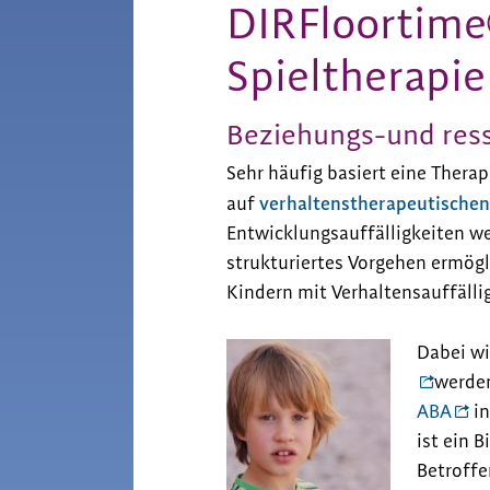
DIRFloortime
Spieltherapie
Beziehungs-und ress
Sehr häufig basiert eine Ther
verhaltenstherapeutisch
auf
Entwicklungsauffälligkeiten we
strukturiertes Vorgehen ermögl
Kindern mit Verhaltensauffälli
Dabei wi
werden
ABA
in
ist ein 
Betroffe