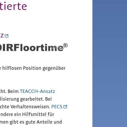
tierte
tz
r hilflosen Position gegenüber
cht. Beim
TEACCH-Ansatz
isierung gearbeitet. Bei
schte Verhaltensweisen.
PECS
dere ein Hilfsmittel für
men gibt es gute Anteile und