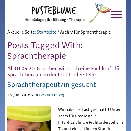
Pusteblume
Zur
Skip
Hauptnavigation
to
Chiemgau
springen
main
content
Aktuelle Seite:
Startseite
/
Archiv für Sprachtherapie
Posts Tagged With:
Sprachtherapie
Ab 01.09.2018 suchen wir noch eine Fachkraft für
Sprachtherapie in der Frühförderstelle
Sprachtherapeut/in gesucht
23. Juni 2018
von
Gesine Herzog
Wir haben es fast geschafft! Unser
Team für unsere neue
Interdisziplinäre Frühförderstelle in
Traunstein ist für den Start im