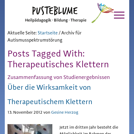
Pusteblume
Zur
Skip
Hauptnavigation
to
Chiemgau
springen
main
content
Aktuelle Seite:
Startseite
/
Archiv für
Autismusspektrumstörung
Posts Tagged With:
Therapeutisches Klettern
Zusammenfassung von Studienergebnissen
Über die Wirksamkeit von
Therapeutischem Klettern
13. November 2012
von
Gesine Herzog
Jetzt im dritten Jahr besteht die
Möglichkeit im Rahmen der