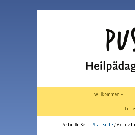
Zur
Skip
Hauptnavigation
to
Pusteblume
springen
main
Chiemgau
content
Willkommen »
Lern
Aktuelle Seite:
Startseite
/
Archiv fü