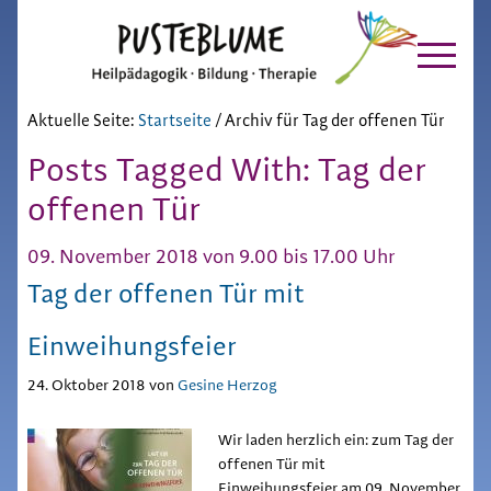
Pusteblume
Zur
Skip
Hauptnavigation
to
Chiemgau
springen
main
content
Aktuelle Seite:
Startseite
/
Archiv für Tag der offenen Tür
Posts Tagged With: Tag der
offenen Tür
09. November 2018 von 9.00 bis 17.00 Uhr
Tag der offenen Tür mit
Einweihungsfeier
24. Oktober 2018
von
Gesine Herzog
Wir laden herzlich ein: zum Tag der
offenen Tür mit
Einweihungsfeier am 09. November