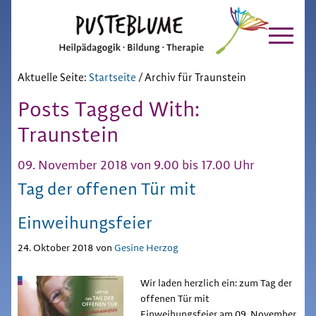
Pusteblume
Zur
Skip
Hauptnavigation
to
Chiemgau
springen
main
content
Aktuelle Seite:
Startseite
/
Archiv für Traunstein
Posts Tagged With:
Traunstein
09. November 2018 von 9.00 bis 17.00 Uhr
Tag der offenen Tür mit
Einweihungsfeier
24. Oktober 2018
von
Gesine Herzog
Wir laden herzlich ein: zum Tag der
offenen Tür mit
Einweihungsfeier am 09. November